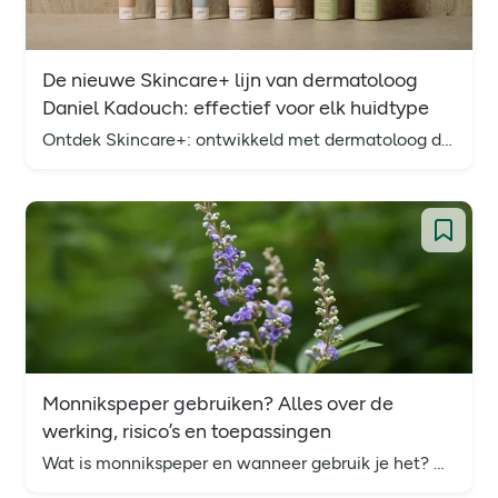
De nieuwe Skincare+ lijn van dermatoloog
Daniel Kadouch: effectief voor elk huidtype
Ontdek Skincare+: ontwikkeld met dermatoloog dr. Daniel Kadouch. Milde, effectieve verzorging met ingrediënten die doen wat je huid écht nodig heeft.
Monnikspeper gebruiken? Alles over de
werking, risico’s en toepassingen
Wat is monnikspeper en wanneer gebruik je het? Ontdek de werking, bijwerkingen en veiligheid van Vitex agnus-castus bij vrouwen.