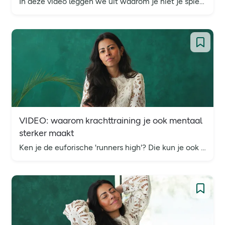
In deze video leggen we uit waarom je niet je spieren verliest omdat je ouder wordt, maar juist sneller ouder wordt omdat je je spieren verliest.
VIDEO: waarom krachttraining je ook mentaal
sterker maakt
Ken je de euforische 'runners high'? Die kun je ook krijgen van krachttraining. In deze video leggen we je uit hoe dat komt.