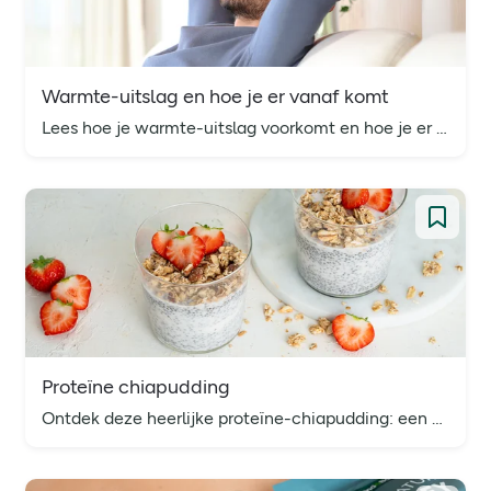
Warmte-uitslag en hoe je er vanaf komt
Lees hoe je warmte-uitslag voorkomt en hoe je er gemakkelijk vanaf kunt komen.
Proteïne chiapudding
Ontdek deze heerlijke proteïne-chiapudding: een makkelijk ontbijtrecept en perfect als snelle mealprep, vullende snack of goede start van de dag.