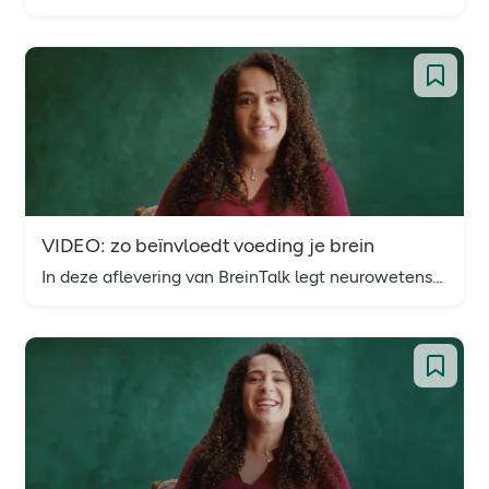
VIDEO: zo beïnvloedt voeding je brein
In deze aflevering van BreinTalk legt neurowetenschapper Dr. Marcia Goddard uit hoe belangrijk voeding is voor een gezond brein.