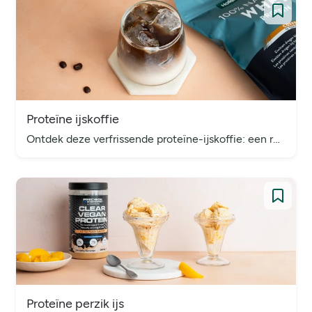
Proteïne ijskoffie
Ontdek deze verfrissende proteïne-ijskoffie: een romige koude koffie die perfect is als start van de dag of als pick-me-up!
Proteïne perzik ijs