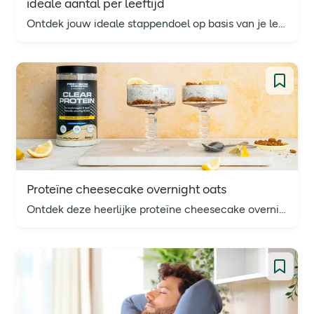
ideale aantal per leeftijd
Ontdek jouw ideale stappendoel op basis van je leeftijd. Praktische tips voor iedereen die zijn bewegingsniveau wil verbeteren.
Proteïne cheesecake overnight oats
Ontdek deze heerlijke proteïne cheesecake overnight oats: een romig ontbijt dat smaken van cheesecake combineert met die van overnight oats. Perfect voor een voedzame start van je dag.