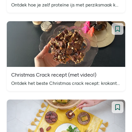
Ontdek hoe je zelf proteïne ijs met perziksmaak kunt maken. Perfect als heerlijke traktatie of dessert!
Christmas Crack recept (met video!)
Ontdek het beste Christmas crack recept: krokante crackers met karamel, chocolade en noten. Supermakkelijk, snel klaar en perfect voor de feestdagen.