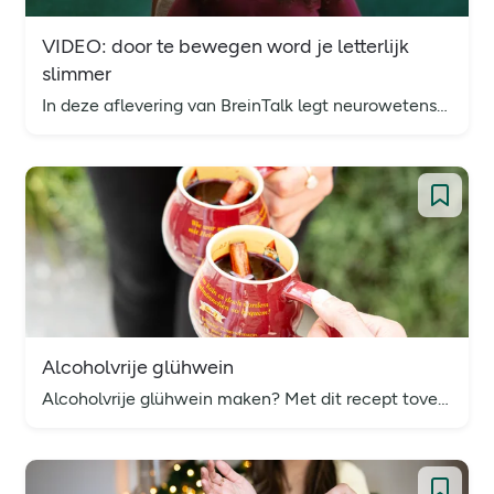
VIDEO: door te bewegen word je letterlijk
slimmer
In deze aflevering van BreinTalk legt neurowetenschapper Dr. Marcia Goddard uit hoe beweging helpt om je brein jong en gezond te houden.
Alcoholvrije glühwein
Alcoholvrije glühwein maken? Met dit recept tover je in amper 10 minuten een gezellige (en lekkere!) kerstsfeer in huis.