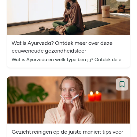
Wat is Ayurveda? Ontdek meer over deze
eeuwenoude gezondheidsleer
Wat is Ayurveda en welk type ben jij? Ontdek de eeuwenoude Indiase gezondheidsleer, Ayurvedisch eten, dosha's (vata, pitta, kapha) en tips voor beginners.
Gezicht reinigen op de juiste manier: tips voor