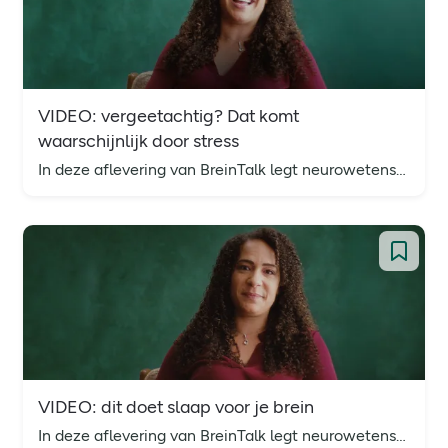
VIDEO: vergeetachtig? Dat komt
waarschijnlijk door stress
In deze aflevering van BreinTalk legt neurowetenschapper Dr. Marcia Goddard uit hoe stress werkt, waarom het nodig is en wanneer het schadelijk wordt.
VIDEO: dit doet slaap voor je brein
In deze aflevering van BreinTalk legt neurowetenschapper Dr. Marcia Goddard uit waarom slaap je geheime superkracht is.