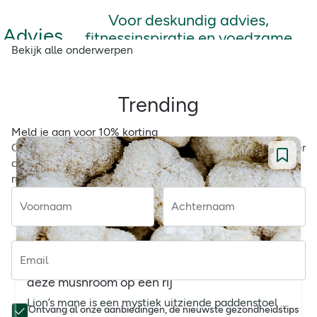
Voor deskundig advies,
Advies
fitnessinspiratie en voedzame
Bekijk alle onderwerpen
recepten
Trending
Meld je aan voor 10% korting
Ontvang daarnaast exclusieve aanbiedingen en advies ter
ondersteuning van je gezondheid, rechtstreeks in je
mailbox
Voornaam
Achternaam
Email
Lion’s mane: alle voordelen en het gebruik van
deze mushroom op een rij
Lion’s mane is een mystiek uitziende paddenstoel met vele werkingen maar ook veelzijdig in geschiedenis, smaken en bereiding. Lees verder en ontdek.
Ontvang al onze aanbiedingen, de nieuwste gezondheidstips