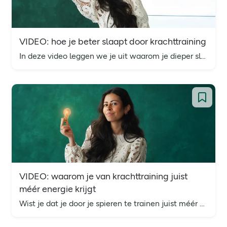
VIDEO: hoe je beter slaapt door krachttraining
In deze video leggen we je uit waarom je dieper slaapt door krachttraining, hoe het piekeren remt én waarom timing alles is.
VIDEO: waarom je van krachttraining juist
méér energie krijgt
Wist je dat je door je spieren te trainen juist méér energie krijgt? In deze video leggen we uit waarom je al bij 60 minuten per week al een verschil voelt.