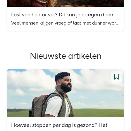
Last van haaruitval? Dit kun je ertegen doen!
Veel mensen krijgen vroeg of laat met dunner wordend haar of haarverlies te maken. Wij leggen uit hoe dit komt én hoe jij je haar zo gezond mogelijk houdt.
Nieuwste artikelen
Hoeveel stappen per dag is gezond? Het