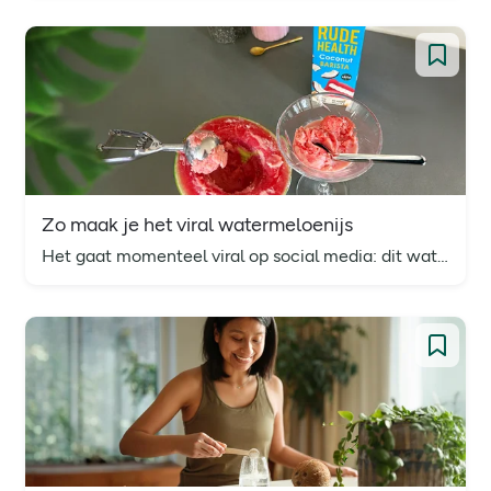
Zo maak je het viral watermeloenijs
Het gaat momenteel viral op social media: dit watermeloenijs. Zo maak je dit lekker verfrissende ijsje lekker en makkelijk zelf.