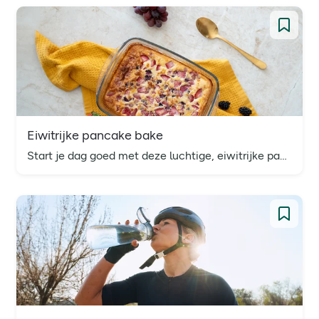
Eiwitrijke pancake bake
Start je dag goed met deze luchtige, eiwitrijke pancake bake. Dit recept is makkelijk te maken en boordevol eiwitten, perfect als ontbijt of tussendoortje.