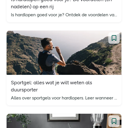
nadelen) op een rij
Is hardlopen goed voor je? Ontdek de voordelen van hardlopen en de eventuele nadelen of valkuilen.
Sportgel: alles wat je wilt weten als
duursporter
Alles over sportgels voor hardlopers. Leer wanneer en hoe je sportgels moet gebruiken om je prestaties te verbeteren en je training efficiënter te maken.