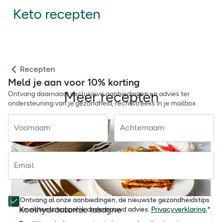
Keto recepten
Recepten
Meld je aan voor 10% korting
Meer recepten
Ontvang daarnaast exclusieve aanbiedingen en advies ter
ondersteuning van je gezondheid, rechtstreeks in je mailbox
Voornaam
Achternaam
Email
Ontvang al onze aanbiedingen, de nieuwste gezondheidstips
Koolhydraatarme lasagne
en wetenschappelijk onderbouwd advies.
Privacyverklaring.
*