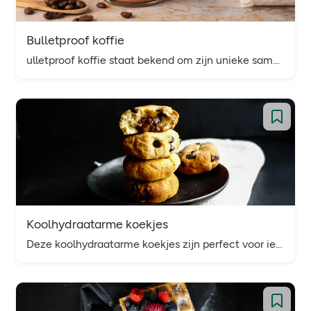
Bulletproof koffie
ulletproof koffie staat bekend om zijn unieke samenstelling van koffie, grasgevoede boter en MCT-olie. Met bulletproof koffie begin je je dag met een koffiedrank die je lichaam voorziet van langdurige energie en een verzadigd gevoel.
Koolhydraatarme koekjes
Deze koolhydraatarme koekjes zijn perfect voor iedereen die op zoek is naar een gezondere optie, maar toch wil genieten van de smaak en textuur van traditionele koekjes.