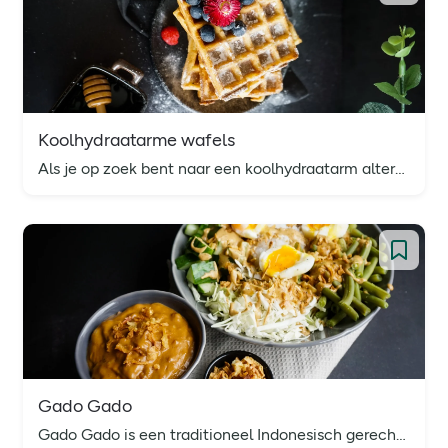
Koolhydraatarme wafels
Als je op zoek bent naar een koolhydraatarm alternatief voor traditionele wafels, dan zul je zeker genieten van dit smaakvolle keto wafels recept! Ze zijn gemaakt met ingrediënten die passen binnen een koolhydraatarm dieet, maar ze behouden nog steeds die heerlijke luchtigheid en knapperigheid waar wafels om bekend staan.
Gado Gado
Gado Gado is een traditioneel Indonesisch gerecht dat bestaat uit een mix van verse groenten, ei en pindasaus. Dit gerecht zit boordevol gezonde ingrediënten zoals knapperige groenten, eiwitten en gezonde vetten.