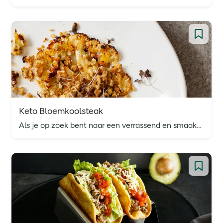
Keto Bloemkoolsteak
Als je op zoek bent naar een verrassend en smaakvol alternatief voor traditionele steak, probeer dan eens onze bloemkoolsteak! De keto bloemkoolsteak is perfect voor iedereen die een koolhydraatarm dieet volgt of gewoon op zoek is naar nieuwe en interessante vegetarische gerechten.