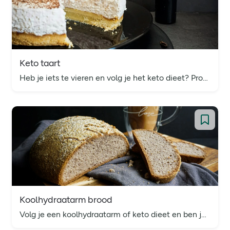
Keto taart
Heb je iets te vieren en volg je het keto dieet? Probeer dan ons keto taart recept!
Koolhydraatarm brood
Volg je een koolhydraatarm of keto dieet en ben je op zoek naar een gezond ontbijtrecept? Probeer eens ons koolhydraatarm brood recept!