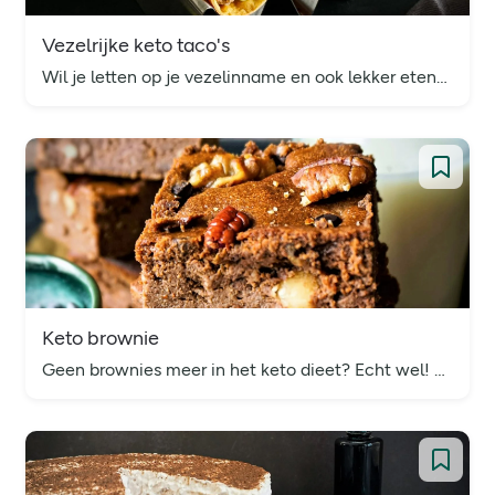
Vezelrijke keto taco's
Wil je letten op je vezelinname en ook lekker eten? Dat kan! Probeer eens onze vezelrijke taco's met 13 gram vezels per portie.
Keto brownie
Geen brownies meer in het keto dieet? Echt wel! Met ons recept zet je in een handomdraai overheerlijke keto brownies op tafel.