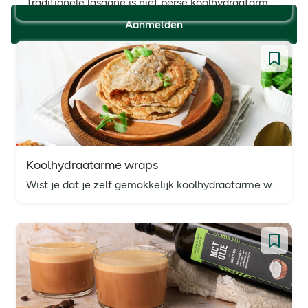
Traditionele lasagne is niet perse koolhydraatarm, maar wel eg lekker. Daarom hebben wij dit koolhydraatarme lasagne recept voor je klaarstaan!
Aanmelden
Koolhydraatarme wraps
Wist je dat je zelf gemakkelijk koolhydraatarme wraps kan maken met amandelmeel en kokosmeel? Met dit recept tover je binnen 30 minuten heerlijke zelfgemaakte koolhydraatarme wraps op tafel.