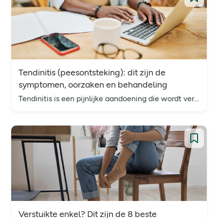
Tendinitis (peesontsteking): dit zijn de
symptomen, oorzaken en behandeling
Tendinitis is een pijnlijke aandoening die wordt veroorzaakt door herhaaldelijke bewegingen. Ontdek de oorzaken van peesontsteking en hoe je het kunt voorkomen.
Verstuikte enkel? Dit zijn de 8 beste