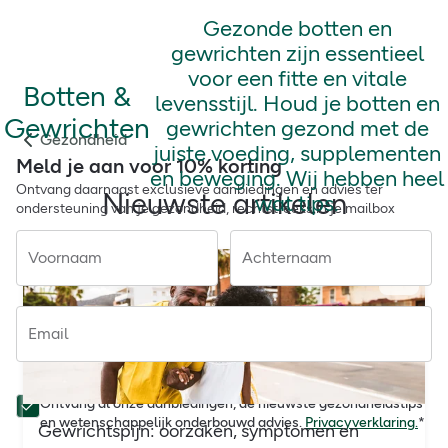
Gezonde botten en
gewrichten zijn essentieel
voor een fitte en vitale
Botten &
levensstijl. Houd je botten en
Gewrichten
gewrichten gezond met de
Gezondheid
juiste voeding, supplementen
Meld je aan voor 10% korting
en beweging. Wij hebben heel
Ontvang daarnaast exclusieve aanbiedingen en advies ter
Nieuwste artikelen
wat tips.
ondersteuning van je gezondheid, rechtstreeks in je mailbox
Voornaam
Achternaam
Email
Ontvang al onze aanbiedingen, de nieuwste gezondheidstips
en wetenschappelijk onderbouwd advies.
Privacyverklaring.
*
Gewrichtspijn: oorzaken, symptomen en