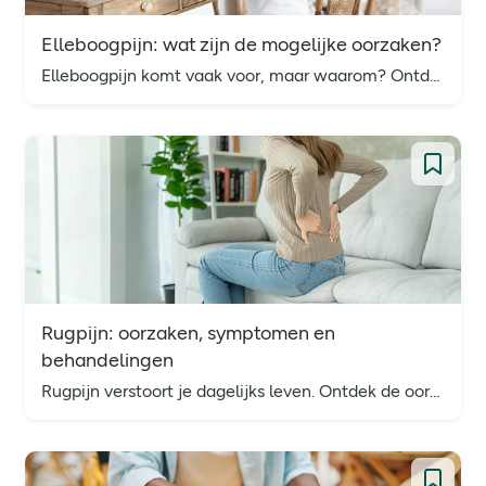
Elleboogpijn: wat zijn de mogelijke oorzaken?
Elleboogpijn komt vaak voor, maar waarom? Ontdek een aantal veelvoorkomende oorzaken en symptomen van elleboogpijn en verlichting van elleboogpijn in ons nieuwste artikel.
Rugpijn: oorzaken, symptomen en
behandelingen
Rugpijn verstoort je dagelijks leven. Ontdek de oorzaken, symptomen en behandelingen. Handige tips en adviezen helpen bij herstel en preventie.