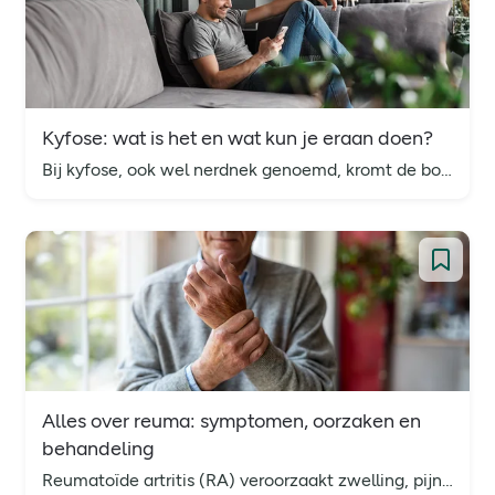
Kyfose: wat is het en wat kun je eraan doen?
Bij kyfose, ook wel nerdnek genoemd, kromt de bovenrug meer dan normaal. Ontdek symptomen, oorzaken en oefeningen om nerdnek te behandelen en voorkomen.
Alles over reuma: symptomen, oorzaken en
behandeling
Reumatoïde artritis (RA) veroorzaakt zwelling, pijn en stijfheid van de gewrichten. Ontdek symptomen, oorzaken, behandelingen en tips om flare-ups te voorkomen.