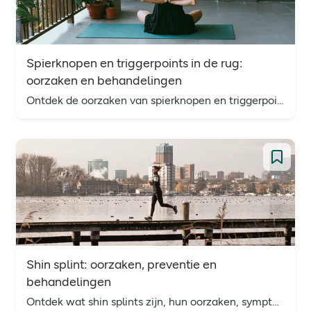
Spierknopen en triggerpoints in de rug:
oorzaken en behandelingen
Ontdek de oorzaken van spierknopen en triggerpoints in de rug en leer allerlei behandelingen en tips om pijn en stijfheid te verlichten en voorkomen.
Shin splint: oorzaken, preventie en
behandelingen
Ontdek wat shin splints zijn, hun oorzaken, symptomen en behandelingen. Lees hoe je pijn kunt voorkomen en snel kunt herstellen van deze veelvoorkomende blessure.