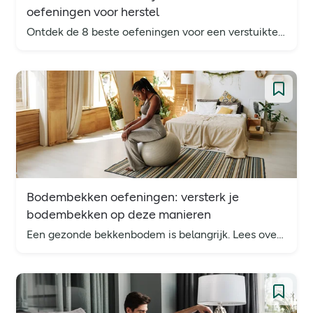
oefeningen voor herstel
Ontdek de 8 beste oefeningen voor een verstuikte enkel. Leer snel te herstellen en verdere blessures te voorkomen met eenvoudige thuisoefeningen.
Bodembekken oefeningen: versterk je
bodembekken op deze manieren
Een gezonde bekkenbodem is belangrijk. Lees over de tekenen en oorzaken van een zwakke bekkenbodem en hoe je deze thuis kunt versterken.