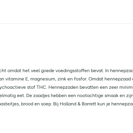
t omdat het veel goede voedingsstoffen bevat. In hennepzaadj
 van vitamine E, magnesium, zink en fosfor. Omdat hennepzaad 
ychoactieve stof THC. Hennepzaden bevatten een zeer minima
elmatig eet. De zaadjes hebben een nootachtige smaak en zijn li
asteitjes, brood en soep. Bij Holland & Barrett kun je hennepza