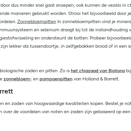
rdoor dus minder snel gaat snoepen, ook kunnen de vezels in chi
ende manieren gebruikt worden. Strooi het bijvoorbeeld door je
ordelen.
Zonnebloempitten
In zonnebloempitten vind je miner
immuunsysteem en selenium draagt bij tot de instandhouding 
iestofwisseling en ondersteunt de botten. Probeer bijvoorbee
ijn lekker als tussendoortje, in zelfgebakken brood of in een s
 biologische zaden en pitten. Zo is
het chiazaad van Biotona
bi
de
zonnebloem-
en
pompoenpitten
van Holland & Barrett.
rrett
itten en zaden van hoogwaardige kwaliteiten kopen. Bestel je n
aken over de voordelen van noten en zaden zijn gebaseerd op e