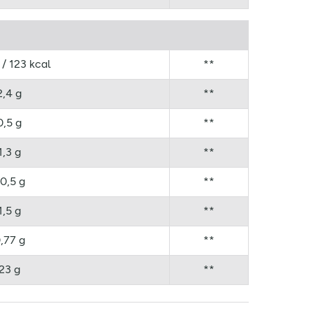
 / 123 kcal
**
2,4 g
**
0,5 g
**
1,3 g
**
0,5 g
**
1,5 g
**
,77 g
**
23 g
**