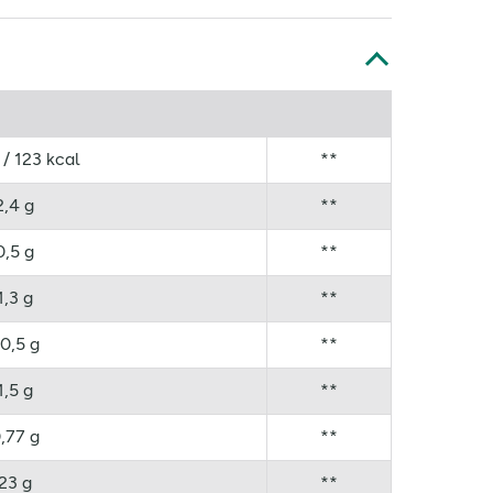
 / 123 kcal
**
2,4 g
**
0,5 g
**
1,3 g
**
0,5 g
**
1,5 g
**
,77 g
**
23 g
**