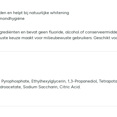
den en helpt bij natuurlijke whitening
e mondhygiëne
grediënten en bevat geen fluoride, alcohol of conserveermidde
uste keuze maakt voor milieubewuste gebruikers. Geschikt voo
um Pyrophosphate, Ethylhexylglycerin, 1,3-Propanediol, Tetra
ydroacetate, Sodium Saccharin, Citric Acid.