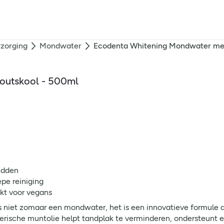
zorging
Mondwater
Ecodenta Whitening Mondwater met
outskool - 500ml
udden
pe reiniging
kt voor vegans
iet zomaar een mondwater, het is een innovatieve formule die
rische muntolie helpt tandplak te verminderen, ondersteunt ee