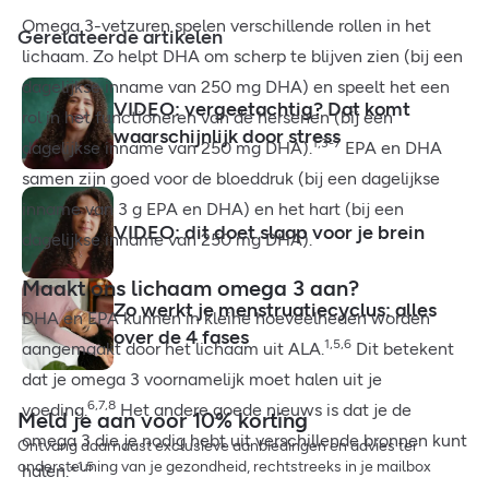
Omega 3-vetzuren spelen verschillende rollen in het
Gerelateerde artikelen
lichaam. Zo helpt DHA om scherp te blijven zien (bij een
dagelijkse inname van 250 mg DHA) en speelt het een
VIDEO: vergeetachtig? Dat komt
rol in het functioneren van de hersenen (bij een
waarschijnlijk door stress
1,3-7
dagelijkse inname van 250 mg DHA).
EPA en DHA
samen zijn goed voor de bloeddruk (bij een dagelijkse
inname van 3 g EPA en DHA) en het hart (bij een
VIDEO: dit doet slaap voor je brein
dagelijkse inname van 250 mg DHA).
Maakt ons lichaam omega 3 aan?
Zo werkt je menstruatiecyclus: alles
DHA en EPA kunnen in kleine hoeveelheden worden
over de 4 fases
1,5,6
aangemaakt door het lichaam uit ALA.
Dit betekent
dat je omega 3 voornamelijk moet halen uit je
6,7,8
voeding.
Het andere goede nieuws is dat je de
Meld je aan voor 10% korting
omega 3 die je nodig hebt uit verschillende bronnen kunt
Ontvang daarnaast exclusieve aanbiedingen en advies ter
ondersteuning van je gezondheid, rechtstreeks in je mailbox
1,5
halen.*