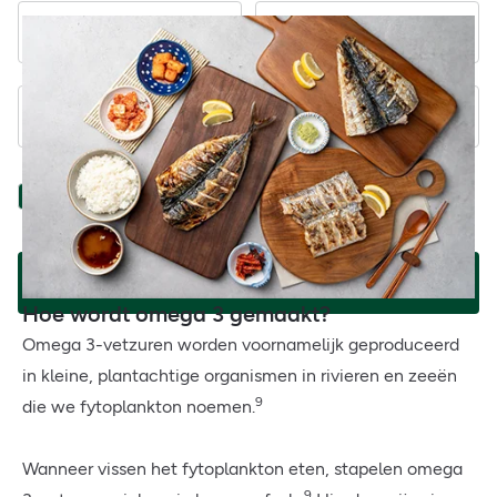
Voornaam
Achternaam
Email
Ontvang al onze aanbiedingen, de nieuwste gezondheidstips
en wetenschappelijk onderbouwd advies.
Privacyverklaring.
*
Aanmelden
Hoe wordt omega 3 gemaakt?
Omega 3-vetzuren worden voornamelijk geproduceerd
in kleine, plantachtige organismen in rivieren en zeeën
9
die we fytoplankton noemen.
Wanneer vissen het fytoplankton eten, stapelen omega
9