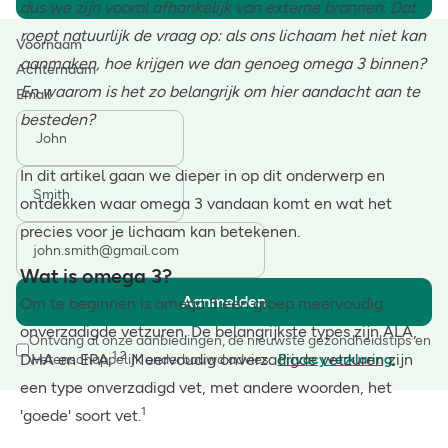
dus we zijn vooral afhankelijk van externe bronnen. Dat
roept natuurlijk de vraag op: als ons lichaam het niet kan
Voornaam
aanmaken, hoe krijgen we dan genoeg omega 3 binnen?
Achternaam
En waarom is het zo belangrijk om hier aandacht aan te
Email
besteden?
In dit artikel gaan we dieper in op dit onderwerp en
ontdekken waar omega 3 vandaan komt en wat het
precies voor je lichaam kan betekenen.
Wat is omega 3?
Aanmelden
Om te beginnen is omega 3 een groep meervoudig
onverzadigde vetzuren. De belangrijkste types zijn ALA,
Ontvang al onze aanbiedingen, de nieuwste gezondheidstips en
1,2
DHA en EPA.
Meervoudig onverzadigde vetzuren zijn
wetenschappelijk onderbouwd advies.
Privacyverklaring.
een type onverzadigd vet, met andere woorden, het
1
'goede' soort vet.