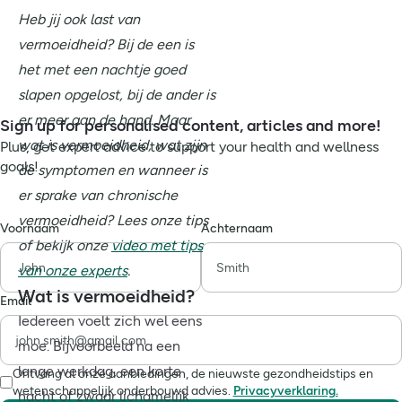
Heb jij ook last van
vermoeidheid? Bij de een is
het met een nachtje goed
slapen opgelost, bij de ander is
er meer aan de hand. Maar
Sign up for personalised content, articles and more!
wat is vermoeidheid, wat zijn
Plus, get expert advice to support your health and wellness
goals!
de symptomen en wanneer is
er sprake van chronische
vermoeidheid? Lees onze tips
Voornaam
Achternaam
of bekijk onze
video met tips
van onze experts
.
Wat is vermoeidheid?
Email
Iedereen voelt zich wel eens
moe. Bijvoorbeeld na een
lange werkdag, een korte
Ontvang al onze aanbiedingen, de nieuwste gezondheidstips en
wetenschappelijk onderbouwd advies.
Privacyverklaring.
nacht of zwaar lichamelijk