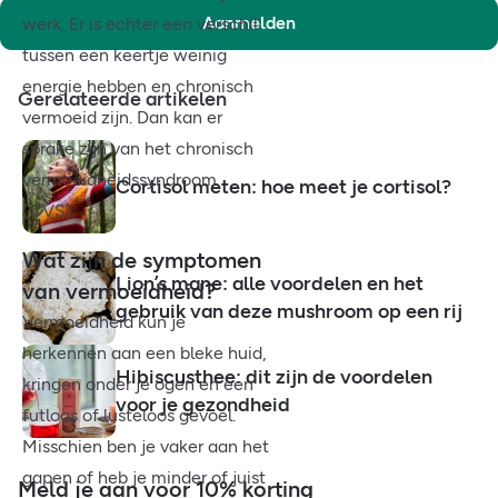
Aanmelden
werk. Er is echter een verschil
tussen een keertje weinig
energie hebben en chronisch
Gerelateerde artikelen
vermoeid zijn. Dan kan er
sprake zijn van het chronisch
vermoeidheidssyndroom
Cortisol meten: hoe meet je cortisol?
(CVS).
Wat zijn de symptomen
Lion’s mane: alle voordelen en het
van vermoeidheid?
gebruik van deze mushroom op een rij
Vermoeidheid kun je
herkennen aan een bleke huid,
Hibiscusthee: dit zijn de voordelen
kringen onder je ogen en een
voor je gezondheid
futloos of lusteloos gevoel.
Misschien ben je vaker aan het
gapen of heb je minder of juist
Meld je aan voor 10% korting