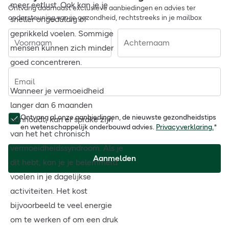
meer eetlust. Ook kan je je
Ontvang daarnaast exclusieve aanbiedingen en advies ter
ondersteuning van je gezondheid, rechtstreeks in je mailbox
sneller ongeduldig of
geprikkeld voelen. Sommige
Voornaam
Achternaam
mensen kunnen zich minder
goed concentreren.
Email
Wanneer je vermoeidheid
langer dan 6 maanden
Ontvang al onze aanbiedingen, de nieuwste gezondheidstips
aanhoudt, kan er sprake zijn
en wetenschappelijk onderbouwd advies.
Privacyverklaring.
*
van het het chronisch
vermoeidheidssyndroom. Als je
Aanmelden
dit hebt, kan je je belemmerd
voelen in je dagelijkse
activiteiten. Het kost
bijvoorbeeld te veel energie
om te werken of om een druk