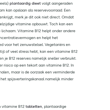
deels)
plantaardig dieet
volgt aangeraden
aam kan opslaan als reservevoorraad. Een
nkrijgt, merk je dit ook niet direct. Omdat
eelzijdige vitamine opbouwt. Toch kan een
je lichaam. Vitamine B12 helpt onder andere
oncentratievermogen en helpt het
d voor het zenuwstelsel. Vegetariërs en
jl of veel stress hebt, kan een vitamine B12
 je B12 reserves namelijk sneller verbruikt.
 risico op een tekort aan vitamine B12. In
 halen, maar is de oorzaak een verminderde
het spijsverteringskanaal namelijk minder
en vitamine B12
tabletten
, plantaardige