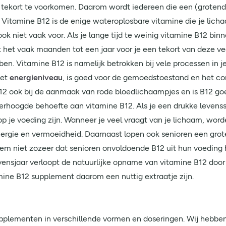
 tekort te voorkomen. Daarom wordt iedereen die een (groten
 Vitamine B12 is de enige wateroplosbare vitamine die je lich
k niet vaak voor. Als je lange tijd te weinig vitamine B12 binne
t het vaak maanden tot een jaar voor je een tekort van deze v
en. Vitamine B12 is namelijk betrokken bij vele processen in 
het
energieniveau
, is goed voor de gemoedstoestand en het c
2 ook bij de aanmaak van rode bloedlichaampjes en is B12 goe
erhoogde behoefte aan vitamine B12. Als je een drukke levenssti
 je voeding zijn. Wanneer je veel vraagt van je lichaam, worden
nergie en vermoeidheid. Daarnaast lopen ook senioren een groter
bleem niet zozeer dat senioren onvoldoende B12 uit hun voeding
ensjaar verloopt de natuurlijke opname van vitamine B12 door 
mine B12 supplement daarom een nuttig extraatje zijn.
 supplementen in verschillende vormen en doseringen. Wij hebb