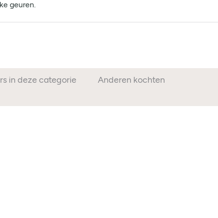
ke geuren.
rs in deze categorie
Anderen kochten ook