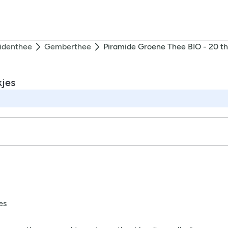
identhee
Gemberthee
Piramide Groene Thee BIO - 20 t
kjes
es