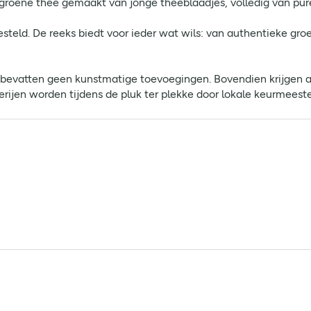
roene thee gemaakt van jonge theeblaadjes, volledig van pure
teld. De reeks biedt voor ieder wat wils: van authentieke groe
 bevatten geen kunstmatige toevoegingen. Bovendien krijgen al
rijen worden tijdens de pluk ter plekke door lokale keurmeest