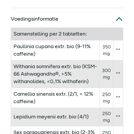
Voedingsinformatie
Samenstelling per 2 tabletten:
Paullinia cupana extr. bio (9-11%
350
**
caffeine)
mg
Withania somnifera extr. bio (KSM-
300
66 Ashwagandha®, >5%
**
mg
withanolides, <0,1% withaferin)
Camellia sinensis extr. (2/1, < 12%
250
**
caffeine)
mg
250
Lepidium meyenii extr. bio (4/1)
**
mg
Ilex paraguariensis extr. bio (2-3%
250