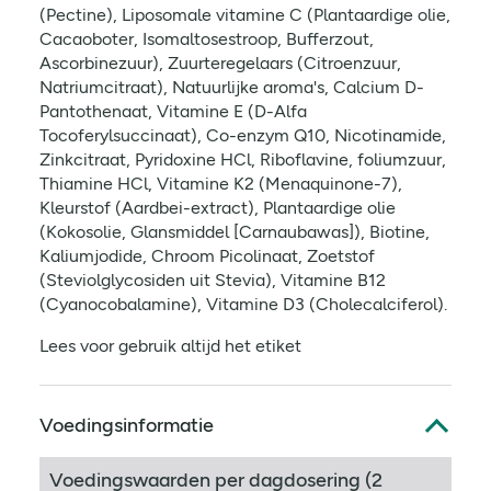
(Pectine), Liposomale vitamine C (Plantaardige olie,
Cacaoboter, Isomaltosestroop, Bufferzout,
Ascorbinezuur), Zuurteregelaars (Citroenzuur,
Natriumcitraat), Natuurlijke aroma's, Calcium D-
Pantothenaat, Vitamine E (D-Alfa
Tocoferylsuccinaat), Co-enzym Q10, Nicotinamide,
Zinkcitraat, Pyridoxine HCl, Riboflavine, foliumzuur,
Thiamine HCl, Vitamine K2 (Menaquinone-7),
Kleurstof (Aardbei-extract), Plantaardige olie
(Kokosolie, Glansmiddel [Carnaubawas]), Biotine,
Kaliumjodide, Chroom Picolinaat, Zoetstof
(Steviolglycosiden uit Stevia), Vitamine B12
(Cyanocobalamine), Vitamine D3 (Cholecalciferol).
Lees voor gebruik altijd het etiket
Voedingsinformatie
Voedingswaarden per dagdosering (2