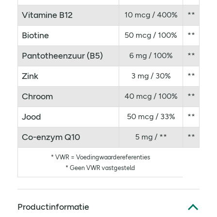
Vitamine B12
10 mcg / 400%
**
Biotine
50 mcg / 100%
**
Pantotheenzuur (B5)
6 mg / 100%
**
Zink
3 mg / 30%
**
Chroom
40 mcg / 100%
**
Jood
50 mcg / 33%
**
Co-enzym Q10
5 mg / **
**
* VWR = Voedingwaardereferenties
* Geen VWR vastgesteld
Productinformatie