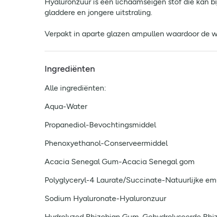
Hyaluronzuur is een lichaamseigen stof die kan b
gladdere en jongere uitstraling.
Verpakt in aparte glazen ampullen waardoor de w
Ingrediënten
Alle ingrediënten:
Aqua-Water
Propanediol-Bevochtingsmiddel
Phenoxyethanol-Conserveermiddel
Acacia Senegal Gum-Acacia Senegal gom
Polyglyceryl-4 Laurate/Succinate-Natuurlijke em
Sodium Hyaluronate-Hyaluronzuur
Hydrolyzed Rhizobian Gum-Gehydrolyseerde Rhi