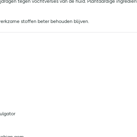
ijdragen tegen vochtverlies van de huid. Plantaardige ingredi
erkzame stoffen beter behouden blijven.
ulgator
zobian gom