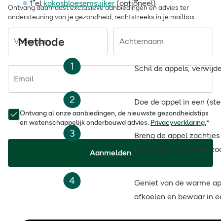
1 el
kokosbloesemsuiker
(optioneel)
Ontvang daarnaast exclusieve aanbiedingen en advies ter
ondersteuning van je gezondheid, rechtstreeks in je mailbox
Methode
Voornaam
Achternaam
1
Schil de appels, verwijde
Email
2
Doe de appel in een (ste
Ontvang al onze aanbiedingen, de nieuwste gezondheidstips
en wetenschappelijk onderbouwd advies.
Privacyverklaring.
*
3
Breng de appel zachtjes 
Roer regelmatig door zo
Aanmelden
4
Geniet van de warme ap
afkoelen en bewaar in ee