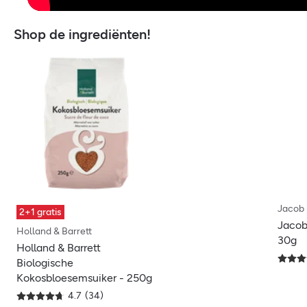
Shop de ingrediënten!
Jacob
2+1 gratis
Jacob
Holland & Barrett
30g
Holland & Barrett
Biologische
Kokosbloesemsuiker - 250g
4.7
(
34
)