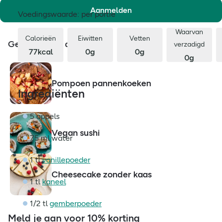
Aanmelden
Voedingswaarde: per portie
Waarvan
Calorieën
Eiwitten
Vetten
Gerelateerde artikelen
verzadigd
77kcal
0g
0g
0g
Pompoen pannenkoeken
Ingrediënten
5 appels
Vegan sushi
75 ml water
1 tl
vanillepoeder
Cheesecake zonder kaas
1 tl
kaneel
1/2 tl
gemberpoeder
Meld je aan voor 10% korting