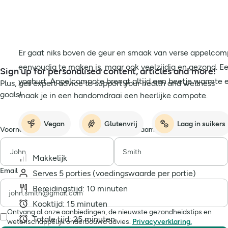
Er gaat niks boven de geur en smaak van verse appelcomp
eenvoudig te maken is, maar ook veelzijdig en gezond. Ee
Sign up for personalised content, articles and more!
yoghurt. Appelcompote brengt altijd een beetje warmte e
Plus, get expert advice to support your health and wellness
goals!
maak je in een handomdraai een heerlijke compote.
Vegan
Glutenvrij
Laag in suikers
Voornaam
Achternaam
Makkelijk
Email
Serves 5 porties (voedingswaarde per portie)
Bereidingstijd: 10 minuten
Kooktijd: 15 minuten
Ontvang al onze aanbiedingen, de nieuwste gezondheidstips en
Totale tijd: 25 minuten
wetenschappelijk onderbouwd advies.
Privacyverklaring.