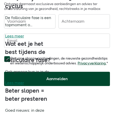
Ontvang daarnaast exclusieve aanbiedingen en advies ter
cyclus
ondersteuning van je gezondheid, rechtstreeks in je mailbox
De folliculaire fase is een
Voornaam
Achternaam
topmoment o...
Lees meer
Email
Wat eet je het
best tijdens de
Ontvang al onze aanbiedingen, de nieuwste gezondheidstips
folliculaire fase?
en wetenschappelijk onderbouwd advies.
Privacyverklaring.
*
Gek genoeg kun je in de...
Aanmelden
Lees meer
Beter slapen =
beter presteren
Goed nieuws: in deze