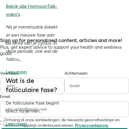
Bekijk alle HormoonTalk-
video's
.
Na je menstruatie breekt
er een nieuwe fase aan:
Sign up for personalised content, articles and more!
de lente van je cyclus. In
Plus, get expert advice to support your health and wellness
deze periode, ook wel de
goals!
follicu...
Lees meer
Voornaam
Achternaam
Wat is de
folliculaire fase?
Email
De folliculaire fase begint
direct na je men...
Ontvang al onze aanbiedingen, de nieuwste gezondheidstips en
Lees meer
wetenschappelijk onderbouwd advies.
Privacyverklaring.