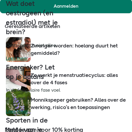
Wat doet
Aanmelden
oestrogeen (en
estradiol) met je
Gerelateerde artikelen
brein?
Oestrogeen is niet allee...
Zwanger worden: hoelang duurt het
gemiddeld?
Lees meer
Energieker? Let
Zo werkt je menstruatiecyclus: alles
op je balans
over de 4 fases
In de folliculaire fase voel
je je vaak fit,...
Monnikspeper gebruiken? Alles over de
werking, risico’s en toepassingen
Lees meer
Sporten in de
lente van je
Meld je aan voor 10% korting