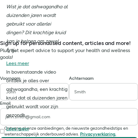
Wist je dat ashwagandha al
duizenden jaren wordt
gebruikt voor allerlei
dingen? Dit krachtige kruid
kan je helpen om zowel
Sign up for personalised content, articles and more!
fysi...
Plus, get expert advice to support your health and wellness
goals!
Lees meer
In bovenstaande video
Voornaam
Achternaam
ontdek je alles over
ashwagandha, een krachtig
kruid dat al duizenden jaren
Email
gebruikt wordt voor zijn
gezondh...
Ontvang al onze aanbiedingen, de nieuwste gezondheidstips en
Lees meer
wetenschappelijk onderbouwd advies.
Privacyverklaring.