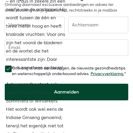
– en is dus in zekere zin een
Ontvang daarnaast exclusieve aanbiedingen en advies ter
neefje van de aardappel. Hij
ondersteuning van je gezondheid, rechtstreeks in je mailbox
wordt tussen de één en
Voornaam
Achternaam
twee meter hoog en heeft
knalrode vruchten. Voor ons
zijn het vooral de bladeren
Email
en de wortel die het
interessantste zijn. Daar
kom ik zometeen op terug!
Ontvang al onze aanbiedingen, de nieuwste gezondheidstips
en wetenschappelijk onderbouwd advies.
Privacyverklaring.
*
Ashwagandha staat ook
Aanmelden
bekend als Withania
Somnifera of winterkers.
Het wordt ook wel eens de
Indiase Ginseng genoemd,
terwijl het eigenlijk niet tot