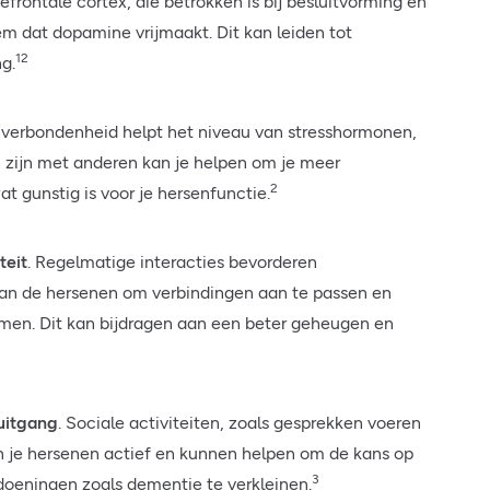
rontale cortex, die betrokken is bij besluitvorming en
m dat dopamine vrijmaakt. Dit kan leiden tot
12
g.
e verbondenheid helpt het niveau van stresshormonen,
n zijn met anderen kan je helpen om je meer
2
t gunstig is voor je hersenfunctie.
teit
. Regelmatige interacties bevorderen
van de hersenen om verbindingen aan te passen en
men. Dit kan bijdragen aan een beter geheugen en
uitgang
. Sociale activiteiten, zoals gesprekken voeren
n je hersenen actief en kunnen helpen om de kans op
3
oeningen zoals dementie te verkleinen.