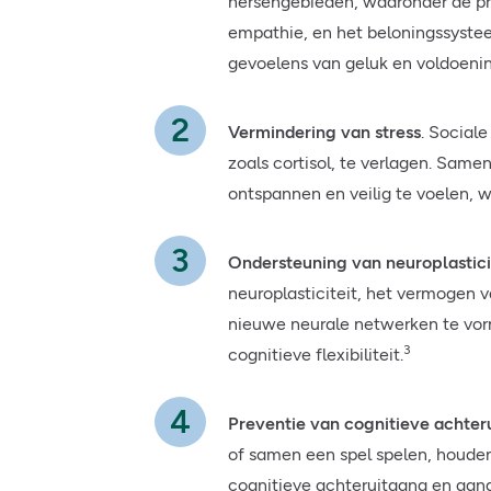
hersengebieden, waaronder de pref
empathie, en het beloningssystee
gevoelens van geluk en voldoenin
Vermindering van stress
. Social
zoals cortisol, te verlagen. Same
ontspannen en veilig te voelen, wa
Ondersteuning van neuroplastici
neuroplasticiteit, het vermogen 
nieuwe neurale netwerken te vor
3
cognitieve flexibiliteit.
Preventie van cognitieve achter
of samen een spel spelen, houde
cognitieve achteruitgang en aand