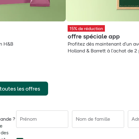
15% de réduction
offre spéciale app
on H&B
Profitez dès maintenant d’un av
Holland & Barrett à l’achat de 2 
 toutes les offres
mande ?
Prénom
Nom de famille
Adr
ne
 des