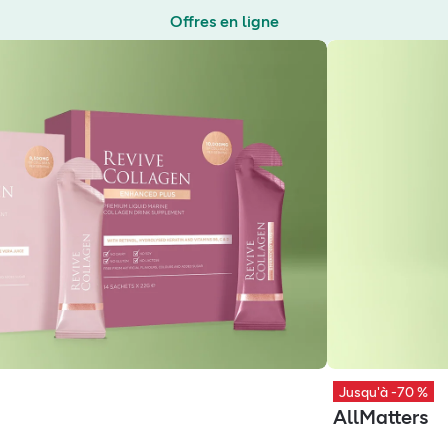
Offres en ligne
1+1 gratuit
2e produit -50 %
2+1 gratis
Dernière chance
Dépliant
Toutes les offres
Jusqu'à -70 %
AllMatters