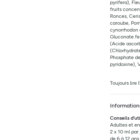
pyrifera), Fle
fruits concent
Ronces, Ceris
caroube, Pomm
cynorrhodon 
Gluconate fer
(Acide ascorb
(Chlorhydrate
Phosphate de
pyridoxine),
Toujours lire 
Information
Conseils d’uti
Adultes et enf
2 x 10 ml par
de 6 à 12 ans 