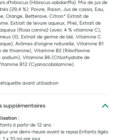
urs d'hibiscus (Hibiscus sabdariffa). Mix de jus de
rés (29,4 %): Poivre, Raisin, Jus de cassis, Eau,
e, Orange, Betterave, Citron* Extrait de
e. Extrait de levure aqueux, Miel, Extrait de
aqueux (Rosa canina) (avec 4 % vitamine C),
reux (II), Extrait de germe de blé, Vitamine C
ique), Arômes d'origine naturelle, Vitamine B1
 de thiamine), Vitamine B2 (Riboflavine
 sodium), Vitamine B6 (Chlorhydrate de
 Vitamine B12 (Cyanocobalamine).
l'étiquette avant utilisation
s supplémentaires
lisation :
ants à partir de 12 ans :
 jour une demi-heure avant le repas.Enfants âgés
: 1 x 10 ml par jour