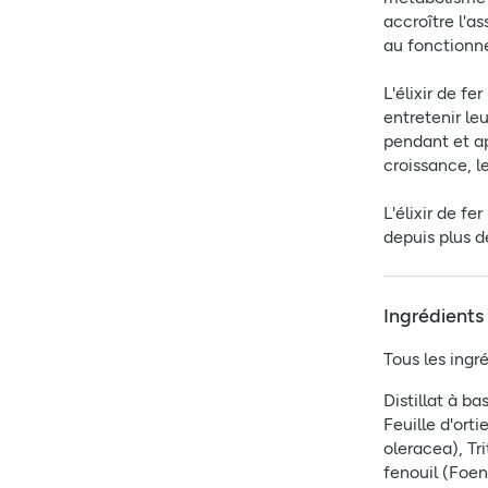
accroître l'as
au fonctionn
L'élixir de fe
entretenir leu
pendant et ap
croissance, l
L'élixir de f
depuis plus d
Ingrédients
Tous les ingré
Distillat à b
Feuille d'orti
oleracea), Tr
fenouil (Foen