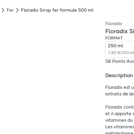
Fer
Floradix Sirop fer formule 500 ml
Floradix
Floradix S
FORMAT
250 ml
7,80 €/100 m
58 Points Av
Description
Floradix est u
extraits de l
Floradix conti
et il apporte
vitamines du 
Les vitamines
métabolisme 