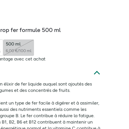
irop fer formule 500 ml
500 ml
l
6,00 €/100 ml
antage avec cet achat
n élixir de fer liquide auquel sont ajoutés des
égumes et des concentrés de fruits.
ent un type de fer facile à digérer et à assimiler,
 aussi des nutriments essentiels comme les
groupe B. Le fer contribue à réduire la fatigue.
 B1, B2, B6 et B12 contribuent à maintenir un
énergétique normal et la vitamine C contribue à