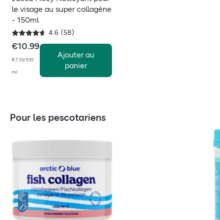
le visage au super collagène
- 150ml
4.6
(
58
)
€
10.99
Ajouter au
€7.33/100
panier
ml
Pour les pescotariens