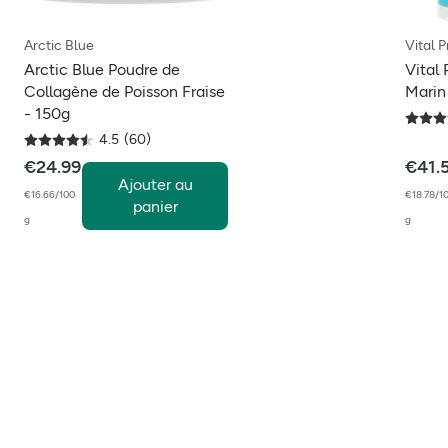
Arctic Blue
Vital P
Arctic Blue Poudre de
Vital
Collagène de Poisson Fraise
Marin
- 150g
4.5
(
60
)
€
24.99
€
41.
Ajouter au
€16.66/100
€18.78/1
panier
g
g