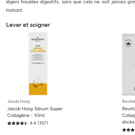
légers troubles digestifs, sans que cela ne soit jamais g
traitant.
Lever et soigner
Jacob Hooy
Revita
Jacob Hooy Sérum Super
Revit
Collagène - 10ml
Colla
sticks
4.4
(
357
)