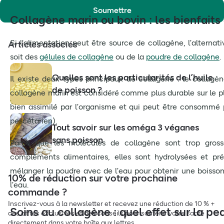
Soumettre
Collagène marin ou bovin : les bienfai
Si l’alimentation peut être source de collagène, l’altern
Articles associés
soit des
gélules de collagène
ou de la
poudre de collagène
.
Quelles sont les particularités de l’huile
Il existe deux types principaux de collagène : le collagè
de poisson ?
collagène marin est considéré comme plus durable sur le pla
bien assimilé par l’organisme et qui peut être consommé
pescétarien).
Tout savoir sur les oméga 3 véganes
sans poisson
Parce que les molécules de collagène sont trop gross
compléments alimentaires, elles sont hydrolysées et pré
mélanger la poudre avec de l’eau pour obtenir une boiss
10% de réduction sur votre prochaine
l’eau.
commande ?
Inscrivez-vous à la newsletter et recevez une réduction de 10 % +
Soins au collagène : quel effet sur la pe
des offres exclusives et des conseils pour soutenir votre santé
directement dans votre boîte aux lettres.