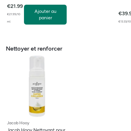
€
21.99
Ajouter au
€
39.
€21.99/10
panier
ml
€13.33/10
Nettoyer et renforcer
Jacob Hooy
Jacob Hooy Nettoyant pour