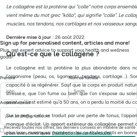
Le collagène est la protéine qui "colle" notre corps ensemble
vient même du mot grec "kólla", qui signifie "colle". Le coll
muscles, nos tendons, nos cartilages et nos vaisseaux sangu
Dernière mise à jour :
26 août 2022.
Sign up for personalised content, articles and more!
Plus, get expert advice to support your health and wellness
Qu’est-ce que le collagène ?
goals!
Le collagène est la protéine la plus abondante dans no
l’organisme (peau, os, ligaments, tendons, cartilage…). Son
Prénom
Nom de famille
capacité à se régénérer. Sauf que le corps en produit natur
stressé.e, que l’on fume ou bien que l’on s’expose au solei
point qu’il est estimé qu’à 50 ans, on a perdu la moitié du c
Adresse e-mail
Sur la peau, cela se traduit par une perte de tonus, l’appar
manque d’éclat. Un apport extérieur de collagène permet ai
Recevez toutes nos offres, les derniers conseils en matière de santé
plus lisse, mais aussi maintenir des os et des dents en bonn
et des avis scientifiques.
Déclaration de confidentialité.