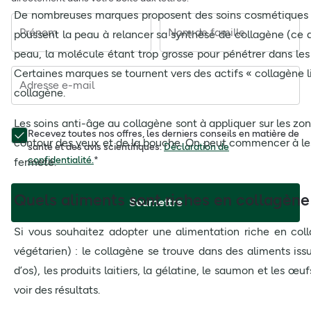
De nombreuses marques proposent des soins cosmétiques ave
Prénom
Nom de famille
poussent la peau à relancer sa synthèse de collagène (ce q
peau, la molécule étant trop grosse pour pénétrer dans les
Certaines marques se tournent vers des actifs « collagène l
Adresse e-mail
collagène.
Les soins anti-âge au collagène sont à appliquer sur les zon
Recevez toutes nos offres, les derniers conseils en matière de
contour des yeux et de la bouche. On peut commencer à les u
santé et des avis scientifiques.
Déclaration de
confidentialité.
*
fermeté.
Quels aliments sont riches en collagène
Soumettre
Si vous souhaitez adopter une alimentation riche en coll
végétarien) : le collagène se trouve dans des aliments issu
d’os), les produits laitiers, la gélatine, le saumon et les 
voir des résultats.