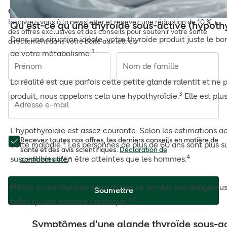
commande ?
Inscrivez-vous à la newsletter et recevez une réduction de 10 % +
Qu'est-ce qu'une thyroïde sous-active (hypothy
des offres exclusives et des conseils pour soutenir votre santé
Dans une situation idéale, votre thyroïde produit juste le b
directement dans votre boîte aux lettres.
3
de votre métabolisme.
Prénom
Nom de famille
La réalité est que parfois cette petite glande ralentit et n
3
produit, nous appelons cela une hypothyroïdie.
Elle est pl
Adresse e-mail
L'hypothyroïdie est assez courante. Selon les estimations 
Recevez toutes nos offres, les derniers conseils en matière de
4
cette maladie.
Les personnes de plus de 60 ans sont plus sus
santé et des avis scientifiques.
Déclaration de
4
susceptibles d'en être atteintes que les hommes.
confidentialité.
*
Même si une thyroïde sous-active ne semble pas dangereuse, 
Soumettre
4,5
telles qu’une maladie cardiaque.
Symptômes d'une glande thyroïde sous-ac