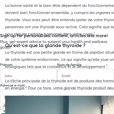
La bonne santé et le bien-être dépendent du fonctionnement 
doivent bien fonctionner ensemble, y compris les organes 
thyroïde. Vous avez peut-être entendu parler de votre thyro
personnes ont une thyroïde sous-active. Cela signifie que la 
1
pour réguler certains hormones dans votre corps.
Sign up for personalised content, articles and more!
Plus, get expert advice to support your health and wellness
Qu'est-ce que la glande thyroïde ?
goals!
La thyroïde est une petite glande en forme de papillon située
de votre système endocrinien, ce qui signifie qu'elle joue un
Prénom
Nom de famille
1
biologiques tels que la croissance et le développement.
La tâche principale de la thyroïde est de produire des horm
Adresse e-mail
2
en énergie.
Pour ce faire, votre glande thyroïde produit deu
Recevez toutes nos offres, les derniers conseils en matière de santé
et des avis scientifiques.
Déclaration de confidentialité.