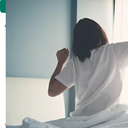
Soumettre
Articles associés
TPDM : explication des symptômes, du
diagnostic et du traitement
Règles irrégulières : pourquoi mes
règles sont-elles en retard ?
Tout sur le déséquilibre hormonal :
qu'est-ce que c'est et que pouvez-vous
faire ?
10% de réduction sur votre prochaine