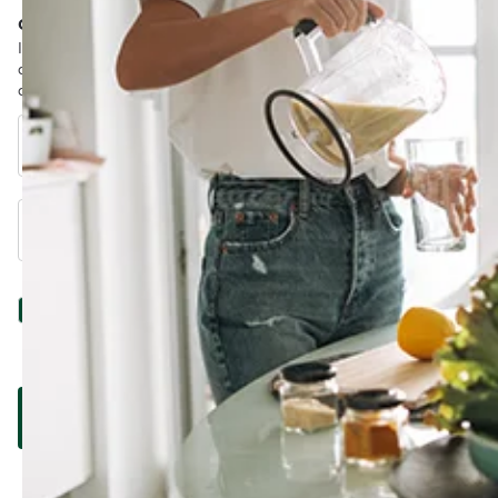
commande ?
Inscrivez-vous à la newsletter et recevez une réduction de 10 % +
des offres exclusives et des conseils pour soutenir votre santé
directement dans votre boîte aux lettres.
Prénom
Nom de famille
Adresse e-mail
Recevez toutes nos offres, les derniers conseils en matière de
santé et des avis scientifiques.
Déclaration de
confidentialité.
*
Soumettre