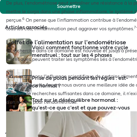
De plus, l’endométriose peut entraîner une résistance à la
Soumettre
mettre le corps dans une phase inflammatoire, le système 
6
perçue.
On pense que l’inflammation contribue à l’endométr
Articles associés
7
tous les cas, l’inflammation peut aggraver vos symptômes.
L'effet de l’alimentation sur l'endométriose
Voici comment fonctionne votre cycle
La recherche dans ce domaine est nouvelle et jusqu'à présen
menstruel : tout sur les 4 phases
diététiques peuvent traiter les symptômes liés à l’endométr
Nous examinons l'influence scientifique de certains aliments
Prise de poids pendant les règles : est-
maladie. De cette façon, nous avons une meilleure idée de ce
ce normal ?
manque de recherches suffisantes dans ce domaine, il n’exis
Tout sur le déséquilibre hormonal :
11
d’un régime pour l’endométriose.
qu'est-ce que c'est et que pouvez-vous
faire ?
10% de réduction sur votre prochaine