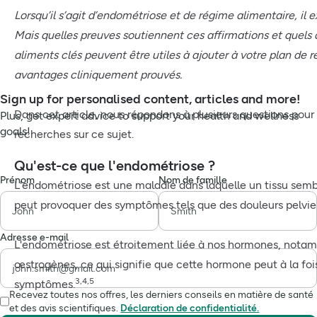
Lorsqu’il s’agit d’endométriose et de régime alimentaire, il e
Mais quelles preuves soutiennent ces affirmations et quels
aliments clés peuvent être utiles à ajouter à votre plan de r
avantages cliniquement prouvés.
Sign up for personalised content, articles and more!
Dans cet article, nous répondons à plusieurs questions pour v
Plus, get expert advice to support your health and wellness
goals!
recherches sur ce sujet.
Qu'est-ce que l'endométriose ?
Prénom
Nom de famille
L'endométriose est une maladie dans laquelle un tissu sembl
peut provoquer des symptômes tels que des douleurs pelvie
Adresse e-mail
L'endométriose est étroitement liée à nos hormones, nota
œstrogènes, ce qui signifie que cette hormone peut à la fo
3,4,5
symptômes.
Recevez toutes nos offres, les derniers conseils en matière de santé
et des avis scientifiques.
Déclaration de confidentialité.