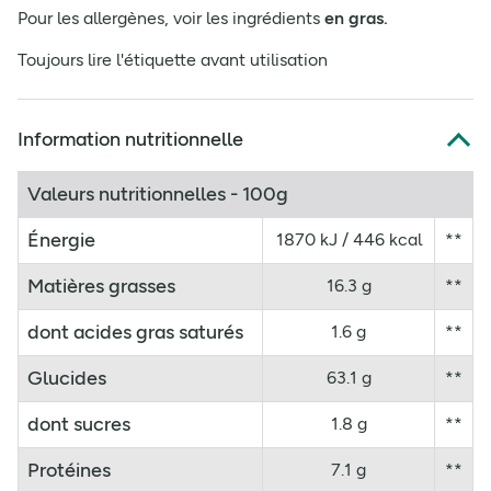
Pour les allergènes, voir les ingrédients
en gras.
Toujours lire l'étiquette avant utilisation
Information nutritionnelle
Valeurs nutritionnelles - 100g
Énergie
1870 kJ / 446 kcal
**
Matières grasses
16.3 g
**
dont acides gras saturés
1.6 g
**
Glucides
63.1 g
**
dont sucres
1.8 g
**
Protéines
7.1 g
**