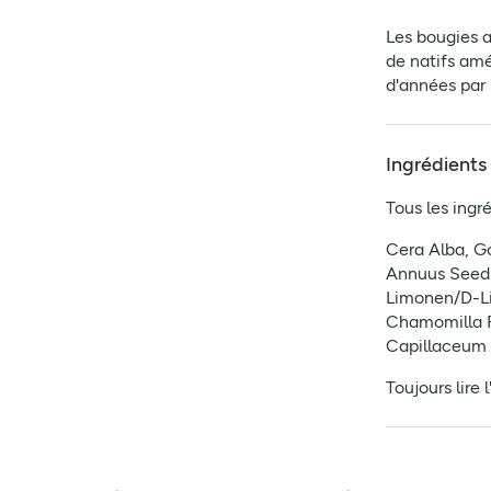
Les bougies a
de natifs amé
d'années par 
Ingrédients
Tous les ingré
Cera Alba, G
Annuus Seed O
Limonen/D-Li
Chamomilla R
Capillaceum Fr
Toujours lire 