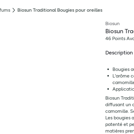
rfums
Biosun Traditional Bougies pour oreilles
Biosun
Biosun Tra
46 Points Av
Description
Bougies a
L'arôme c
camomill
Applicatio
Biosun Tradit
diffusant un 
camomille. Se
Les bougies a
patenté et pe
matières prem