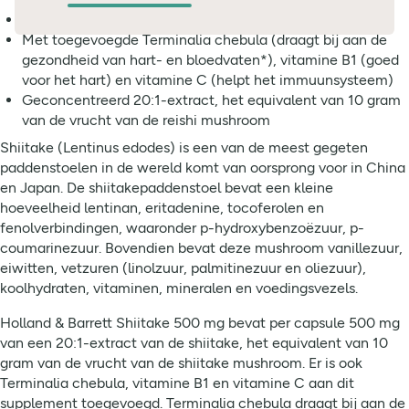
Capsules met 500 mg shiitake per capsule
Met toegevoegde Terminalia chebula (draagt bij aan de
gezondheid van hart- en bloedvaten*), vitamine B1 (goed
voor het hart) en vitamine C (helpt het immuunsysteem)
Geconcentreerd 20:1-extract, het equivalent van 10 gram
van de vrucht van de reishi mushroom
Shiitake (Lentinus edodes) is een van de meest gegeten
paddenstoelen in de wereld komt van oorsprong voor in China
en Japan. De shiitakepaddenstoel bevat een kleine
hoeveelheid lentinan, eritadenine, tocoferolen en
fenolverbindingen, waaronder p-hydroxybenzoëzuur, p-
coumarinezuur. Bovendien bevat deze mushroom vanillezuur,
eiwitten, vetzuren (linolzuur, palmitinezuur en oliezuur),
koolhydraten, vitaminen, mineralen en voedingsvezels.
Holland & Barrett Shiitake 500 mg bevat per capsule 500 mg
van een 20:1-extract van de shiitake, het equivalent van 10
gram van de vrucht van de shiitake mushroom. Er is ook
Terminalia chebula, vitamine B1 en vitamine C aan dit
supplement toegevoegd. Terminalia chebula draagt bij aan de