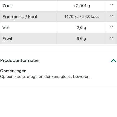
Zout
<0,001 g
**
Energie kJ / kcal
1479 kJ / 348 kcal
**
Vet
2,6 g
**
Eiwit
9,6 g
**
Productinformatie
Opmerkingen
Op een koele, droge en donkere plaats bewaren.