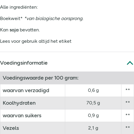
Alle ingrediënten:
Boekweit*
*van biologische oorsprong.
Kan
soja
bevatten.
Lees voor gebruik altijd het etiket
Voedingsinformatie
Voedingswaarde per 100 gram:
waarvan verzadigd
0,6 g
**
Koolhydraten
70,5 g
**
waarvan suikers
0,9 g
**
Vezels
2,1 g
**