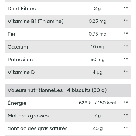
Dont Fibres
2 g
**
Vitamine B1 (Thiamine)
0.25 mg
**
Fer
0.75 mg
**
Calcium
10 mg
**
Potassium
50 mg
**
Vitamine D
4 µg
**
Valeurs nutritionnelles - 4 biscuits (30 g)
Énergie
628 kJ / 150 kcal
**
Matières grasses
7 g
**
dont acides gras saturés
2.5 g
**