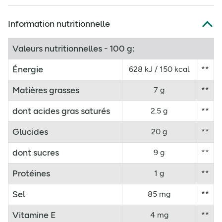
Information nutritionnelle
Valeurs nutritionnelles - 100 g:
Énergie
628 kJ / 150 kcal
**
Matières grasses
7 g
**
dont acides gras saturés
2.5 g
**
Glucides
20 g
**
dont sucres
9 g
**
Protéines
1 g
**
Sel
85 mg
**
Vitamine E
4 mg
**