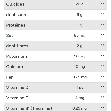
Glucides
20 g
**
dont sucres
9 g
**
Protéines
1 g
**
Sel
85 mg
**
dont fibres
2 g
**
Potassium
50 mg
**
Calcium
10 mg
**
Fer
0.75 mg
**
Vitamine D
4 µg
**
Vitamine E
4 mg
**
Vitamine B1 (Thiamine)
0.25 mg
**