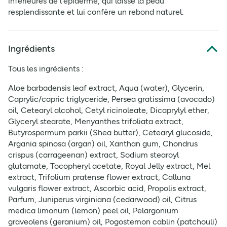
inférieures de l'épiderme, qui laisse la peau
resplendissante et lui confère un rebond naturel.
Ingrédients
Tous les ingrédients :
Aloe barbadensis leaf extract, Aqua (water), Glycerin,
Caprylic/capric triglyceride, Persea gratissima (avocado)
oil, Cetearyl alcohol, Cetyl ricinoleate, Dicaprylyl ether,
Glyceryl stearate, Menyanthes trifoliata extract,
Butyrospermum parkii (Shea butter), Cetearyl glucoside,
Argania spinosa (argan) oil, Xanthan gum, Chondrus
crispus (carrageenan) extract, Sodium stearoyl
glutamate, Tocopheryl acetate, Royal Jelly extract, Mel
extract, Trifolium pratense flower extract, Calluna
vulgaris flower extract, Ascorbic acid, Propolis extract,
Parfum, Juniperus virginiana (cedarwood) oil, Citrus
medica limonum (lemon) peel oil, Pelargonium
graveolens (geranium) oil, Pogostemon cablin (patchouli)