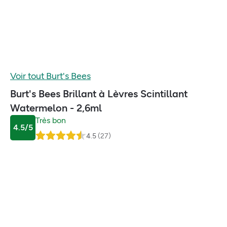
Voir tout
Burt's Bees
Burt's Bees Brillant à Lèvres Scintillant
Watermelon - 2,6ml
Très bon
4.5
/5
4.5
(
27
)